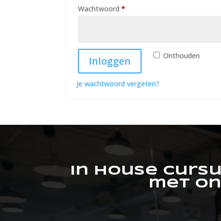
Vereist
Wachtwoord
*
Onthouden
Inloggen
Je wachtwoord vergeten?
In house curs
met on